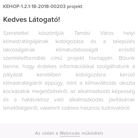
KEHOP-1.2.1-18-2018-00203 projekt
Kedves Látogató!
Szeretettel köszöntjük Tamási Város helyi
klímastratégiájának kidolgozása és a település
lakosságának klímatudatosságát erősítő
szemléletformálás című projekt honlapján. Bízunk
benne, hogy érdekes információkkal szolgálhatunk a
pályázat keretében kidolgozásra kerülő
klímastratégiáról éppúgy, mint a klímaváltozás okozta
kockázatok megelőzéséről, az alkalmazkodó képesség
és a hatásokhoz való alkalmazkodás javításának
lehetőségeiről, valamint számos hasznos tudnivalóról.
Az oldalt a
Webnode
működteti